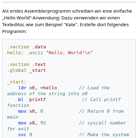
Als erstes Assemblerprogramm schreiben wir eine einfache
„Hello World“-Anwendung: Dazu verwenden wir einen
Texteditor, wie zum Beispiel "Kate". Erstelle dort folgendes
Programm:
.section
.data
hello:
.asciz
"Hello, World!\n"
.section
.text
.global
_start
_start:
ldr
x0
,
=
hello
// Load the 
address of the string into x0
bl
printf
// Call printf 
function
mov
x0
,
0
// Return 0 from 
main
mov
x8
,
93
// syscall number 
for exit
svc
0
// Make the system 