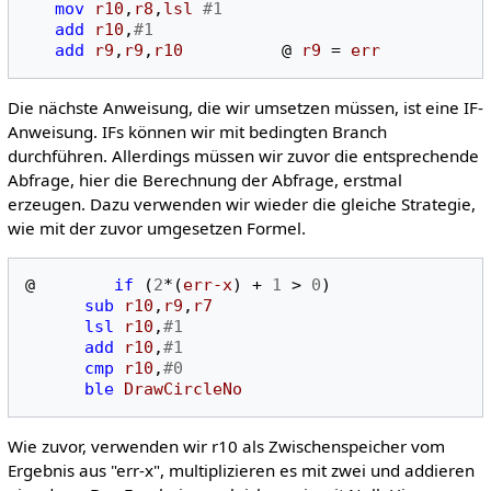
mov
r10
,
r8
,
lsl
#1
add
r10
,
#1
add
r9
,
r9
,
r10
@
r9
=
err
Die nächste Anweisung, die wir umsetzen müssen, ist eine IF-
Anweisung. IFs können wir mit bedingten Branch
durchführen. Allerdings müssen wir zuvor die entsprechende
Abfrage, hier die Berechnung der Abfrage, erstmal
erzeugen. Dazu verwenden wir wieder die gleiche Strategie,
wie mit der zuvor umgesetzen Formel.
@
if
(
2
*(
err-x
)
+
1
>
0
)
sub
r10
,
r9
,
r7
lsl
r10
,
#1
add
r10
,
#1
cmp
r10
,
#0
ble
DrawCircleNo
Wie zuvor, verwenden wir r10 als Zwischenspeicher vom
Ergebnis aus "err-x", multiplizieren es mit zwei und addieren