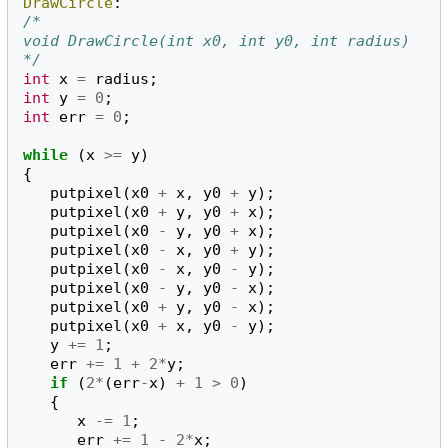
DrawCircle
:
/*
void DrawCircle(int x0, int y0, int radius)
*/
int
x
=
radius
;
int
y
=
0
;
int
err
=
0
;
while
(
x
>=
y
)
{
putpixel
(
x0
+
x
,
y0
+
y
);
putpixel
(
x0
+
y
,
y0
+
x
);
putpixel
(
x0
-
y
,
y0
+
x
);
putpixel
(
x0
-
x
,
y0
+
y
);
putpixel
(
x0
-
x
,
y0
-
y
);
putpixel
(
x0
-
y
,
y0
-
x
);
putpixel
(
x0
+
y
,
y0
-
x
);
putpixel
(
x0
+
x
,
y0
-
y
);
y
+=
1
;
err
+=
1
+
2
*
y
;
if
(
2
*
(
err
-
x
)
+
1
>
0
)
{
x
-=
1
;
err
+=
1
-
2
*
x
;