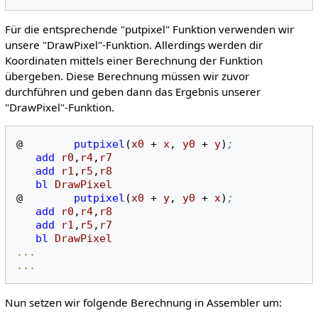
Für die entsprechende "putpixel" Funktion verwenden wir
unsere "DrawPixel"-Funktion. Allerdings werden dir
Koordinaten mittels einer Berechnung der Funktion
übergeben. Diese Berechnung müssen wir zuvor
durchführen und geben dann das Ergebnis unserer
"DrawPixel"-Funktion.
@
putpixel
(
x0
+
x
,
y0
+
y
)
;
add
r0
,
r4
,
r7
add
r1
,
r5
,
r8
bl
DrawPixel
@
putpixel
(
x0
+
y
,
y0
+
x
)
;
add
r0
,
r4
,
r8
add
r1
,
r5
,
r7
bl
DrawPixel
...
...
Nun setzen wir folgende Berechnung in Assembler um: