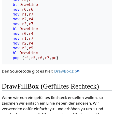
bl
DrawLine
mov
r0
,
r6
mov
r1
,
r7
mov
r2
,
r4
mov
r3
,
r7
bl
DrawLine
mov
r0
,
r4
mov
r1
,
r7
mov
r2
,
r4
mov
r3
,
r5
bl
DrawLine
pop
{
r4
,
r5
,
r6
,
r7
,
pc
}
Den Sourcecode gibt es hier:
DrawBox.zip
DrawFillBox (Gefülltes Rechteck)
Wenn wir nun ein gefülltes Rechteck erstellen wollen, so
zeichnen wir einfach ein Linie neben der anderen. Wir
verwenden dafür einfach "y0" und erhöhen y0 um 1 und