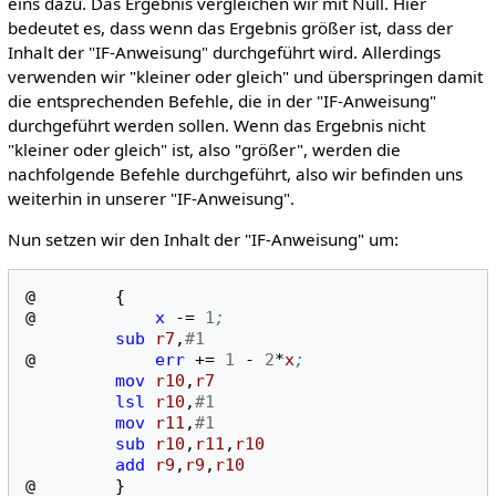
eins dazu. Das Ergebnis vergleichen wir mit Null. Hier
bedeutet es, dass wenn das Ergebnis größer ist, dass der
Inhalt der "IF-Anweisung" durchgeführt wird. Allerdings
verwenden wir "kleiner oder gleich" und überspringen damit
die entsprechenden Befehle, die in der "IF-Anweisung"
durchgeführt werden sollen. Wenn das Ergebnis nicht
"kleiner oder gleich" ist, also "größer", werden die
nachfolgende Befehle durchgeführt, also wir befinden uns
weiterhin in unserer "IF-Anweisung".
Nun setzen wir den Inhalt der "IF-Anweisung" um:
@
{
@
x
-
=
1
;
sub
r7
,
#1
@
err
+=
1
-
2
*
x
;
mov
r10
,
r7
lsl
r10
,
#1
mov
r11
,
#1
sub
r10
,
r11
,
r10
add
r9
,
r9
,
r10
@
}