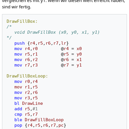
vergleichen es mit y1. Wenn wir diesen Wert erreicht haben,
sind wir fertig.
DrawFillBox:
/*
   void DrawFillBox (x0, y0, x1, y1)
*/
push
{
r4
,
r5
,
r6
,
r7
,
lr
}
mov
r4
,
r0
@
r4
=
x0
mov
r5
,
r1
@
r5
=
y0
mov
r6
,
r2
@
r6
=
x1
mov
r7
,
r3
@
r7
=
y1
DrawFillBoxLoop:
mov
r0
,
r4
mov
r1
,
r5
mov
r2
,
r6
mov
r3
,
r5
bl
DrawLine
add
r5
,
#1
cmp
r5
,
r7
ble
DrawFillBoxLoop
pop
{
r4
,
r5
,
r6
,
r7
,
pc
}