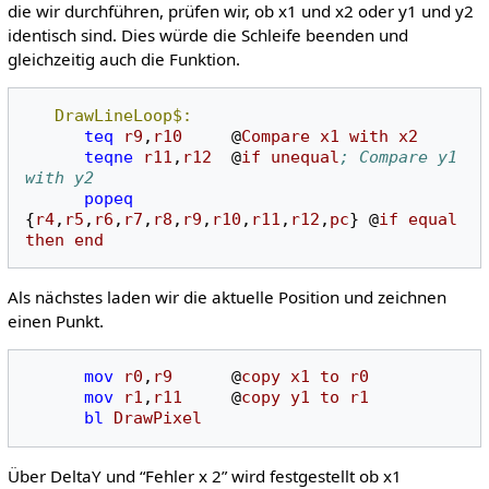
die wir durchführen, prüfen wir, ob x1 und x2 oder y1 und y2
identisch sind. Dies würde die Schleife beenden und
gleichzeitig auch die Funktion.
DrawLineLoop$:
teq
r9
,
r10
@
Compare
x1
with
x2
teqne
r11
,
r12
@
if
unequal
; Compare y1 
with y2
popeq
{
r4
,
r5
,
r6
,
r7
,
r8
,
r9
,
r10
,
r11
,
r12
,
pc
}
@
if
equal
then
end
Als nächstes laden wir die aktuelle Position und zeichnen
einen Punkt.
mov
r0
,
r9
@
copy
x1
to
r0
mov
r1
,
r11
@
copy
y1
to
r1
bl
DrawPixel
Über DeltaY und “Fehler x 2” wird festgestellt ob x1