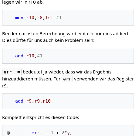
legen wir in r10 ab.
mov
r10
,
r8
,
lsl
#1
Bei der nächsten Berechnung wird einfach nur eins addiert.
Dies dürfte für uns auch kein Problem sein:
add
r10
,
#1
bedeutet ja wieder, dass wir das Ergebnis
err +=
hinzuaddieren müssen. Für
verwenden wir das Register
err
r9.
add
r9
,
r9
,
r10
Komplett entspricht es diesen Code:
@
err
+=
1
+
2
*
y
;