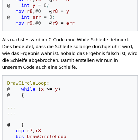
@
int
y
=
0
;
mov
r8
,
#0
@
r8
=
y
@
int
err
=
0
;
mov
r9
,
#0
@
r9
=
err
Als nächstes wird im C-Code eine While-Schleife definiert.
Dies bedeutet, dass die Schleife solange durchgeführt wird,
wie das Ergebnis wahr ist. Sobald das Ergebnis falsch ist, wird
die Schleife abgebrochen. Damit erstellen wir nun in
unserem Code auch eine Schleife.
DrawCircleLoop:
@
while
(
x
>=
y
)
@
{
...
...
@
}
cmp
r7
,
r8
bcs
DrawCircleLoop