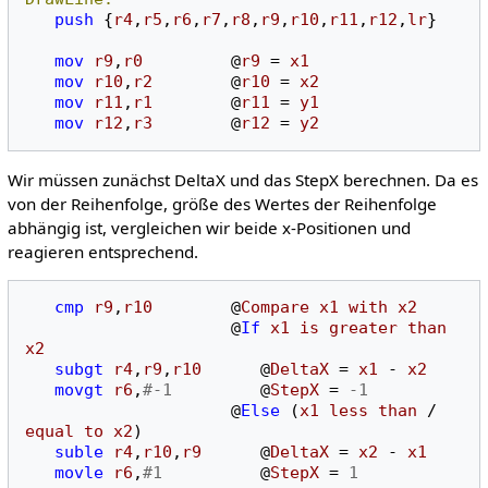
push
{
r4
,
r5
,
r6
,
r7
,
r8
,
r9
,
r10
,
r11
,
r12
,
lr
}
mov
r9
,
r0
@
r9
=
x1
mov
r10
,
r2
@
r10
=
x2
mov
r11
,
r1
@
r11
=
y1
mov
r12
,
r3
@
r12
=
y2
Wir müssen zunächst DeltaX und das StepX berechnen. Da es
von der Reihenfolge, größe des Wertes der Reihenfolge
abhängig ist, vergleichen wir beide x-Positionen und
reagieren entsprechend.
cmp
r9
,
r10
@
Compare
x1
with
x2
@
If
x1
is
greater
than
x2
subgt
r4
,
r9
,
r10
@
DeltaX
=
x1
-
x2
movgt
r6
,
#-1
@
StepX
=
-1
@
Else
(
x1
less
than
/
equal
to
x2
)
suble
r4
,
r10
,
r9
@
DeltaX
=
x2
-
x1
movle
r6
,
#1
@
StepX
=
1