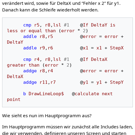
verändert wird, sowie für DeltaX und “Fehler x 2” für y1.
Danach kann die Schleife wiederholt werden.
cmp
r5
,
r8
,
lsl
#1
@
If
DeltaY
is
less
or
equal
than
(
error
*
2
)
addle
r8
,
r5
@
error
=
error
+
DeltaY
addle
r9
,
r6
@
x1
=
x1
+
StepX
cmp
r4
,
r8
,
lsl
#1
@
If
DeltaX
greater
than
(
error
*
2
)
addge
r8
,
r4
@
error
=
error
+
DeltaX
addge
r11
,
r7
@
y1
=
y1
+
StepY
b
DrawLineLoop$
@
calculate
next
point
Wie sieht es nun im Hauptprogramm aus?
Im Hauptprogramm müssen wir zunächst alle Includes laden,
die wir verwenden, definieren unseren Screen und starten