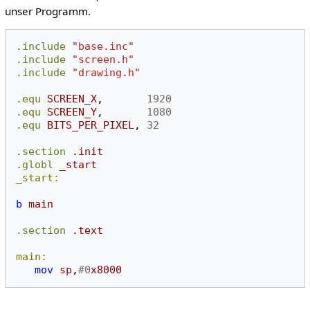
unser Programm.
.include
"base.inc"
.include
"screen.h"
.include
"drawing.h"
.equ
SCREEN_X
,
1920
.equ
SCREEN_Y
,
1080
.equ
BITS_PER_PIXEL
,
32
.section
.init
.globl
_start
_start:
b
main
.section
.text
main:
mov
sp
,
#0
x8000