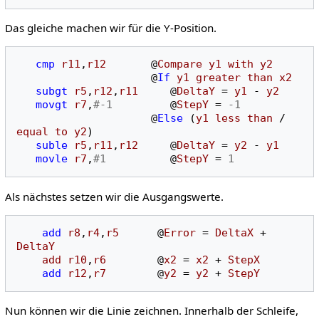
Das gleiche machen wir für die Y-Position.
cmp
r11
,
r12
@
Compare
y1
with
y2
@
If
y1
greater
than
x2
subgt
r5
,
r12
,
r11
@
DeltaY
=
y1
-
y2
movgt
r7
,
#-1
@
StepY
=
-1
@
Else
(
y1
less
than
/
equal
to
y2
)
suble
r5
,
r11
,
r12
@
DeltaY
=
y2
-
y1
movle
r7
,
#1
@
StepY
=
1
Als nächstes setzen wir die Ausgangswerte.
add
r8
,
r4
,
r5
@
Error
=
DeltaX
+
DeltaY
add
r10
,
r6
@
x2
=
x2
+
StepX
add
r12
,
r7
@
y2
=
y2
+
StepY
Nun können wir die Linie zeichnen. Innerhalb der Schleife,