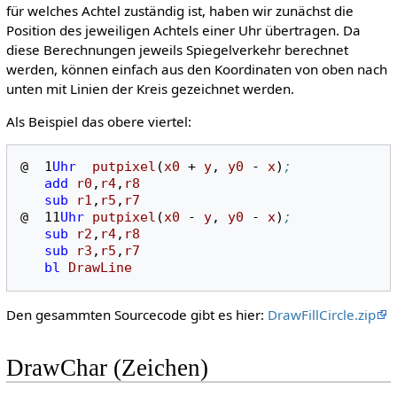
für welches Achtel zuständig ist, haben wir zunächst die
Position des jeweiligen Achtels einer Uhr übertragen. Da
diese Berechnungen jeweils Spiegelverkehr berechnet
werden, können einfach aus den Koordinaten von oben nach
unten mit Linien der Kreis gezeichnet werden.
Als Beispiel das obere viertel:
@
1
Uhr
putpixel
(
x0
+
y
,
y0
-
x
)
;
add
r0
,
r4
,
r8
sub
r1
,
r5
,
r7
@
11
Uhr
putpixel
(
x0
-
y
,
y0
-
x
)
;
sub
r2
,
r4
,
r8
sub
r3
,
r5
,
r7
bl
DrawLine
Den gesammten Sourcecode gibt es hier:
DrawFillCircle.zip
DrawChar (Zeichen)