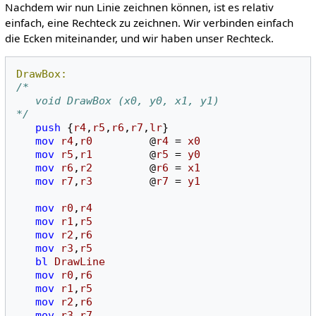
Nachdem wir nun Linie zeichnen können, ist es relativ
einfach, eine Rechteck zu zeichnen. Wir verbinden einfach
die Ecken miteinander, und wir haben unser Rechteck.
DrawBox:
/*
   void DrawBox (x0, y0, x1, y1)
*/
push
{
r4
,
r5
,
r6
,
r7
,
lr
}
mov
r4
,
r0
@
r4
=
x0
mov
r5
,
r1
@
r5
=
y0
mov
r6
,
r2
@
r6
=
x1
mov
r7
,
r3
@
r7
=
y1
mov
r0
,
r4
mov
r1
,
r5
mov
r2
,
r6
mov
r3
,
r5
bl
DrawLine
mov
r0
,
r6
mov
r1
,
r5
mov
r2
,
r6
mov
r3
,
r7