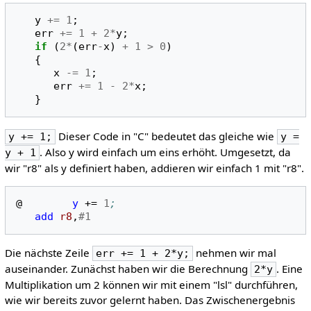
y
+=
1
;
err
+=
1
+
2
*
y
;
if
(
2
*
(
err
-
x
)
+
1
>
0
)
{
x
-=
1
;
err
+=
1
-
2
*
x
;
}
Dieser Code in "C" bedeutet das gleiche wie
y += 1;
y =
. Also y wird einfach um eins erhöht. Umgesetzt, da
y + 1
wir "r8" als y definiert haben, addieren wir einfach 1 mit "r8".
@
y
+=
1
;
add
r8
,
#1
Die nächste Zeile
nehmen wir mal
err += 1 + 2*y;
auseinander. Zunächst haben wir die Berechnung
. Eine
2*y
Multiplikation um 2 können wir mit einem "lsl" durchführen,
wie wir bereits zuvor gelernt haben. Das Zwischenergebnis