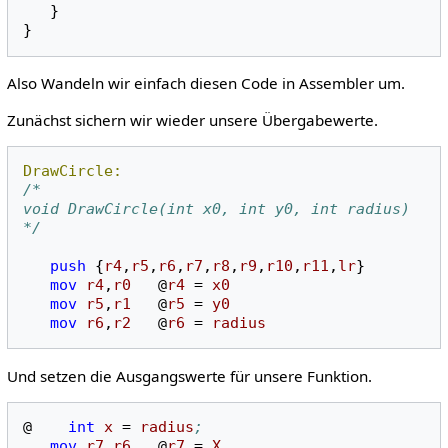
}
}
Also Wandeln wir einfach diesen Code in Assembler um.
Zunächst sichern wir wieder unsere Übergabewerte.
DrawCircle:
/*
void DrawCircle(int x0, int y0, int radius)
*/
push
{
r4
,
r5
,
r6
,
r7
,
r8
,
r9
,
r10
,
r11
,
lr
}
mov
r4
,
r0
@
r4
=
x0
mov
r5
,
r1
@
r5
=
y0
mov
r6
,
r2
@
r6
=
radius
Und setzen die Ausgangswerte für unsere Funktion.
@
int
x
=
radius
;
mov
r7
,
r6
@
r7
=
X