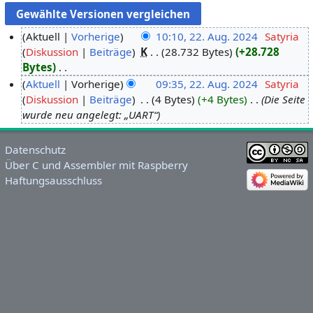
Aktuell
Vorherige
10:10, 22. Aug. 2024
‎
Satyria
Diskussion
Beiträge
‎
K
28.732 Bytes
+28.728
2
Bytes
‎
2
K
Aktuell
Vorherige
09:35, 22. Aug. 2024
‎
Satyria
.
e
Diskussion
Beiträge
‎
4 Bytes
+4 Bytes
‎
Die Seite
A
i
wurde neu angelegt: „UART“
u
n
g
e
u
Datenschutz
B
Über C und Assembler mit Raspberry
s
e
Haftungsausschluss
t
a
2
r
0
b
2
e
4
i
t
u
n
g