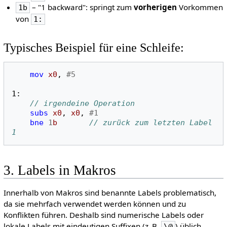
– "1 backward": springt zum
vorherigen
Vorkommen
1b
von
1:
Typisches Beispiel für eine Schleife:
mov
x0
,
#5
1:
// irgendeine Operation
subs
x0
,
x0
,
#1
bne
1
b
// zurück zum letzten Label 
1
3. Labels in Makros
Innerhalb von Makros sind benannte Labels problematisch,
da sie mehrfach verwendet werden können und zu
Konflikten führen. Deshalb sind numerische Labels oder
lokale Labels mit eindeutigen Suffixen (z. B.
) üblich.
\@