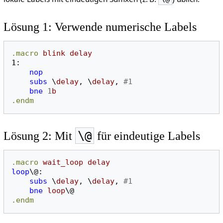
Lösung 1: Verwende numerische Labels
.macro
blink
delay
1:
nop
subs
\
delay
,
\
delay
,
#1
bne
1
b
.endm
\@
Lösung 2: Mit
für eindeutige Labels
.macro
wait_loop
delay
loop
\@
:
subs
\
delay
,
\
delay
,
#1
bne
loop
\@
.endm