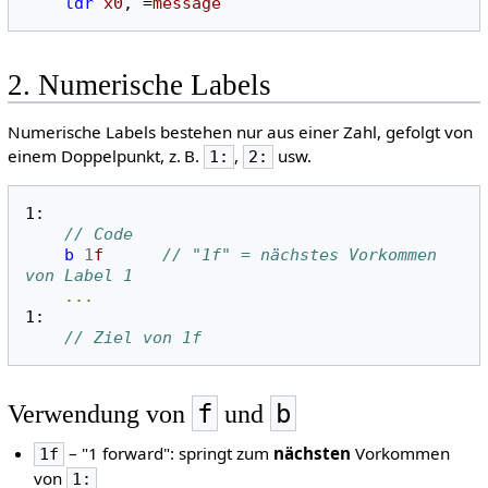
ldr
x0
,
=
message
2. Numerische Labels
Numerische Labels bestehen nur aus einer Zahl, gefolgt von
einem Doppelpunkt, z. B.
,
usw.
1:
2:
1:
// Code
b
1
f
// "1f" = nächstes Vorkommen 
von Label 1
...
1:
// Ziel von 1f
f
b
Verwendung von
und
– "1 forward": springt zum
nächsten
Vorkommen
1f
von
1: