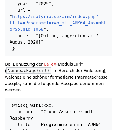
   year = "2025",

   url = 
"
https://satyria.de/arm/index.php?
title=Programmieren_mit_ARM64_Assembl
er&oldid=1068
",

   note = "[Online; abgerufen am 7. 
August 2026]"

Bei Benutzung der
LaTeX
-Moduls „url“
(
im Bereich der Einleitung),
\usepackage{url}
welches eine schöner formatierte Internetadresse
ausgibt, kann die folgende Ausgabe genommen
werden:
 @misc{ wiki:xxx,

   author = "C und Assembler mit 
Raspberry",

   title = "Programmieren mit ARM64 