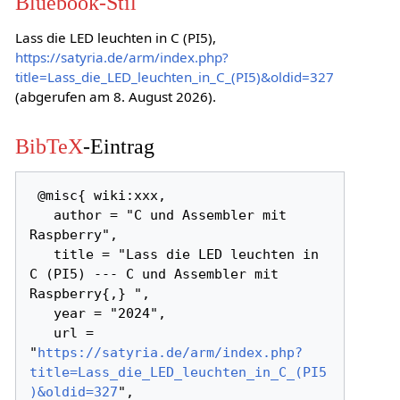
Bluebook-Stil
Lass die LED leuchten in C (PI5),
https://satyria.de/arm/index.php?
title=Lass_die_LED_leuchten_in_C_(PI5)&oldid=327
(abgerufen am 8. August 2026).
BibTeX
-Eintrag
 @misc{ wiki:xxx,

   author = "C und Assembler mit 
Raspberry",

   title = "Lass die LED leuchten in 
C (PI5) --- C und Assembler mit 
Raspberry{,} ",

   year = "2024",

   url = 
"
https://satyria.de/arm/index.php?
title=Lass_die_LED_leuchten_in_C_(PI5
)&oldid=327
",
