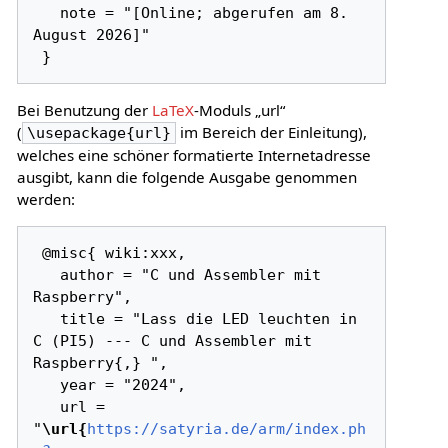
   note = "[Online; abgerufen am 8. 
August 2026]"

Bei Benutzung der
LaTeX
-Moduls „url“
(
im Bereich der Einleitung),
\usepackage{url}
welches eine schöner formatierte Internetadresse
ausgibt, kann die folgende Ausgabe genommen
werden:
 @misc{ wiki:xxx,

   author = "C und Assembler mit 
Raspberry",

   title = "Lass die LED leuchten in 
C (PI5) --- C und Assembler mit 
Raspberry{,} ",

   year = "2024",

   url = 
"
\url{
https://satyria.de/arm/index.ph