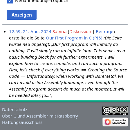
Neuanmeldungs-Logbuch
Anzeigen
12:59, 21. Aug. 2024
Satyria
Diskussion
Beiträge
erstellte die Seite
Our First Program in C (PI5)
(Die Seite
wurde neu angelegt: „Our first program will initially do
nothing. It will simply run an infinite loop. This serves as a
basic building block for all further experiments. I will
explain how to create, compile, and run such a program.
First, let's check if everything works. == Creating the Source
Code == Unfortunately, when working with BareMetal, we
can't avoid using Assembly language, even though the
Assembly program doesn't do much at the moment. It will
be needed later, fo…“)
Datenschutz
Über C und Assembler mit Raspberry
Haftungsausschluss