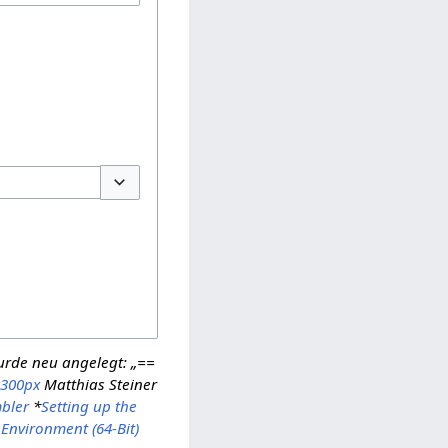
Optionen umschalten
wurde neu angelegt: „==
x300px
Matthias Steiner
bler
*
Setting up the
Environment (64-Bit)