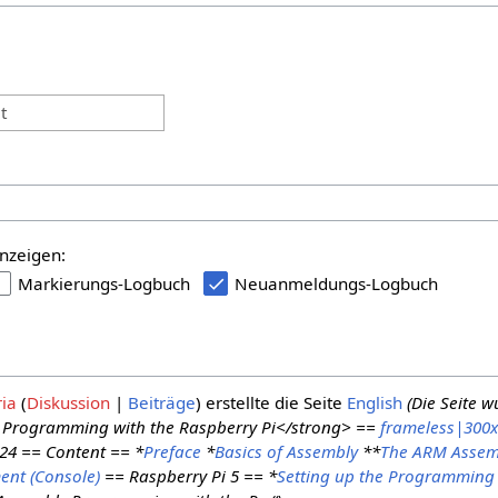
:
t
nzeigen:
Markierungs-Logbuch
Neuanmeldungs-Logbuch
ria
Diskussion
Beiträge
erstellte die Seite
English
(Die Seite 
Programming with the Raspberry Pi</strong> ==
frameless|300
024 == Content == *
Preface
*
Basics of Assembly
**
The ARM Assem
nt (Console)
== Raspberry Pi 5 == *
Setting up the Programming 