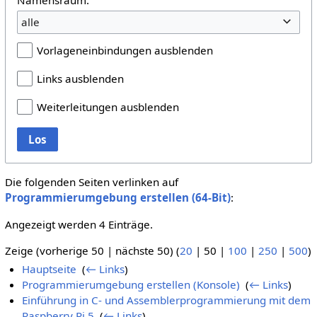
alle
Vorlageneinbindungen ausblenden
Links ausblenden
Weiterleitungen ausblenden
Los
Die folgenden Seiten verlinken auf
Programmierumgebung erstellen (64-Bit)
:
Angezeigt werden 4 Einträge.
Zeige (
vorherige 50
|
nächste 50
) (
20
|
50
|
100
|
250
|
500
)
Hauptseite
‎
(
← Links
)
Programmierumgebung erstellen (Konsole)
‎
(
← Links
)
Einführung in C- und Assemblerprogrammierung mit dem
Raspberry Pi 5
‎
(
← Links
)