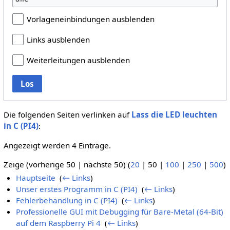
Vorlageneinbindungen ausblenden
Links ausblenden
Weiterleitungen ausblenden
Los
Die folgenden Seiten verlinken auf
Lass die LED leuchten
in C (PI4)
:
Angezeigt werden 4 Einträge.
Zeige (
vorherige 50
|
nächste 50
) (
20
|
50
|
100
|
250
|
500
)
Hauptseite
‎
(
← Links
)
Unser erstes Programm in C (PI4)
‎
(
← Links
)
Fehlerbehandlung in C (PI4)
‎
(
← Links
)
Professionelle GUI mit Debugging für Bare-Metal (64-Bit)
auf dem Raspberry Pi 4
‎
(
← Links
)