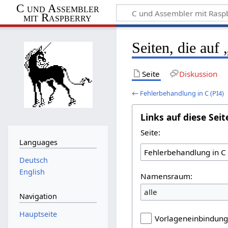
C und Assembler
mit Raspberry
Seiten, die auf
Seite
Diskussion
←
Fehlerbehandlung in C (PI4)
Links auf diese Seit
Seite:
Languages
Deutsch
English
Namensraum:
alle
Navigation
Hauptseite
Vorlageneinbindun