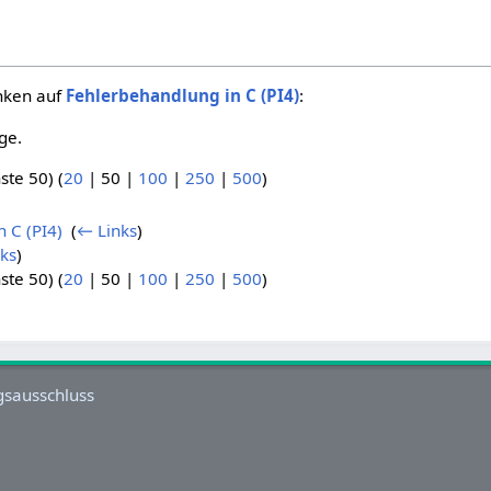
inken auf
Fehlerbehandlung in C (PI4)
:
ge.
ste 50
) (
20
|
50
|
100
|
250
|
500
)
n C (PI4)
‎
(
← Links
)
ks
)
ste 50
) (
20
|
50
|
100
|
250
|
500
)
gsausschluss