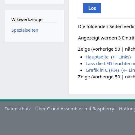
Los
Wikiwerkzeuge
Die folgenden Seiten verl
Spezialseiten
Angezeigt werden 3 Einträ
Zeige (
vorherige 50
|
näch
Hauptseite
‎
(
← Links
)
Lass die LED leuchten i
Grafik in C (PI4)
‎
(
← Lin
Zeige (
vorherige 50
|
näch
Datenschutz
Über C und Assembler mit Raspberry
Haftun