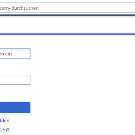
lden
sen?