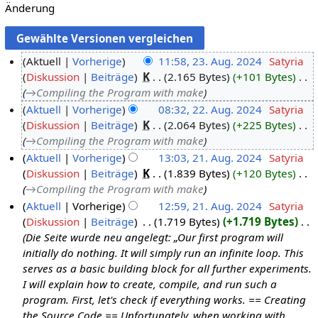
Änderung
Aktuell
Vorherige
11:58, 23. Aug. 2024
‎
Satyria
Diskussion
Beiträge
‎
K
2.165 Bytes
+101 Bytes
‎
2
→‎Compiling the Program with make
3
Aktuell
Vorherige
08:32, 22. Aug. 2024
‎
Satyria
.
Diskussion
Beiträge
‎
K
2.064 Bytes
+225 Bytes
‎
2
A
→‎Compiling the Program with make
2
u
Aktuell
Vorherige
13:03, 21. Aug. 2024
‎
Satyria
.
g
Diskussion
Beiträge
‎
K
1.839 Bytes
+120 Bytes
‎
2
A
u
→‎Compiling the Program with make
1
u
s
Aktuell
Vorherige
12:59, 21. Aug. 2024
‎
Satyria
.
g
t
Diskussion
Beiträge
‎
1.719 Bytes
+1.719 Bytes
‎
A
u
2
Die Seite wurde neu angelegt: „Our first program will
u
s
0
initially do nothing. It will simply run an infinite loop. This
g
t
2
serves as a basic building block for all further experiments.
u
2
4
I will explain how to create, compile, and run such a
s
0
program. First, let's check if everything works. == Creating
t
2
the Source Code == Unfortunately, when working with