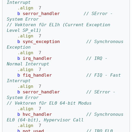
Interrupt
.align
7
b
serror_handler
// SError - 
System Error
// Vektoren für EL1h (Current Exception 
Level SP_el1)
.align
7
b
sync_exception
// Synchronous 
Exception
.align
7
b
irq_handler
// IRQ - 
Normal Interrupt
.align
7
b
fiq_handler
// FIQ - Fast 
Interrupt
.align
7
b
serror_handler
// SError - 
System Error
// Vektoren für EL0 64-bit Modus
.align
7
b
hvc_handler
// Synchronous 
EL0 (64-bit), Hypervisor Call
.align
7
b
not_used
// IRQ EL0 