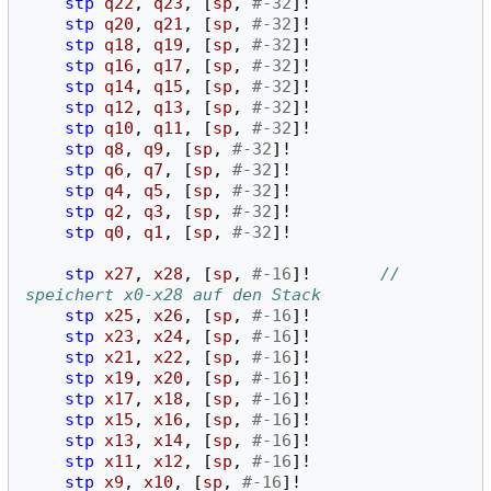
stp
q22
,
q23
,
[
sp
,
#-32
]!
stp
q20
,
q21
,
[
sp
,
#-32
]!
stp
q18
,
q19
,
[
sp
,
#-32
]!
stp
q16
,
q17
,
[
sp
,
#-32
]!
stp
q14
,
q15
,
[
sp
,
#-32
]!
stp
q12
,
q13
,
[
sp
,
#-32
]!
stp
q10
,
q11
,
[
sp
,
#-32
]!
stp
q8
,
q9
,
[
sp
,
#-32
]!
stp
q6
,
q7
,
[
sp
,
#-32
]!
stp
q4
,
q5
,
[
sp
,
#-32
]!
stp
q2
,
q3
,
[
sp
,
#-32
]!
stp
q0
,
q1
,
[
sp
,
#-32
]!
stp
x27
,
x28
,
[
sp
,
#-16
]!
// 
speichert x0-x28 auf den Stack 
stp
x25
,
x26
,
[
sp
,
#-16
]!
stp
x23
,
x24
,
[
sp
,
#-16
]!
stp
x21
,
x22
,
[
sp
,
#-16
]!
stp
x19
,
x20
,
[
sp
,
#-16
]!
stp
x17
,
x18
,
[
sp
,
#-16
]!
stp
x15
,
x16
,
[
sp
,
#-16
]!
stp
x13
,
x14
,
[
sp
,
#-16
]!
stp
x11
,
x12
,
[
sp
,
#-16
]!
stp
x9
,
x10
,
[
sp
,
#-16
]!