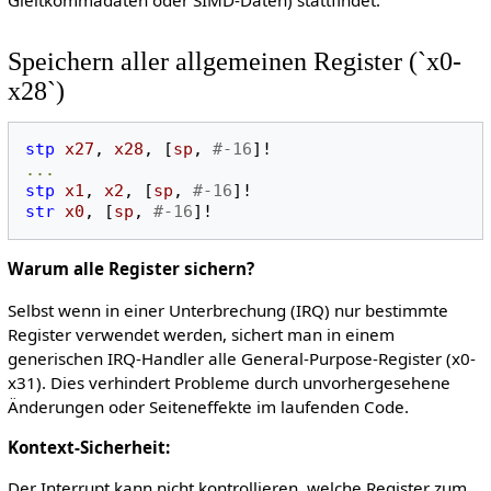
Gleitkommadaten oder SIMD-Daten) stattfindet.
Speichern aller allgemeinen Register (`x0-
x28`)
stp
x27
,
x28
,
[
sp
,
#-16
]!
...
stp
x1
,
x2
,
[
sp
,
#-16
]!
str
x0
,
[
sp
,
#-16
]!
Warum alle Register sichern?
Selbst wenn in einer Unterbrechung (IRQ) nur bestimmte
Register verwendet werden, sichert man in einem
generischen IRQ-Handler alle General-Purpose-Register (x0-
x31). Dies verhindert Probleme durch unvorhergesehene
Änderungen oder Seiteneffekte im laufenden Code.
Kontext-Sicherheit:
Der Interrupt kann nicht kontrollieren, welche Register zum