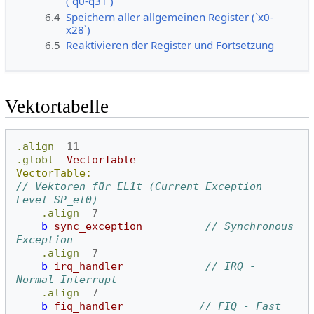
(`q0-q31`)
6.4
Speichern aller allgemeinen Register (`x0-
x28`)
6.5
Reaktivieren der Register und Fortsetzung
Vektortabelle
.align
11
.globl
VectorTable
VectorTable:
// Vektoren für EL1t (Current Exception 
Level SP_el0)
.align
7
b
sync_exception
// Synchronous 
Exception
.align
7
b
irq_handler
// IRQ - 
Normal Interrupt
.align
7
b
fiq_handler
// FIQ - Fast 