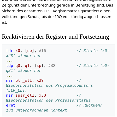
Zeitpunkt der Unterbrechung gerade in Benutzung sind. Das
Sichern des gesamten CPU-Registersatzes garantiert einen
vollständigen Schutz, bis der IRQ vollständig abgeschlossen
ist.
Reaktivieren der Register und Fortsetzung
ldr
x0
,
[
sp
],
#16
// Stelle `x0-
x28` wieder her
...
ldp
q0
,
q1
,
[
sp
],
#32
// Stelle `q0-
q31` wieder her
...
msr
elr_el1
,
x29
// 
Wiederherstellen des Programmcounters 
(ELR_EL1)
msr
spsr_el1
,
x30
// 
Wiederherstellen des Prozessorstatus
eret
// Rückkehr 
zum unterbrochenen Kontext