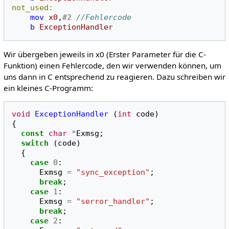
not_used:
mov
x0
,
#2
//Fehlercode
b
ExceptionHandler
Wir übergeben jeweils in x0 (Erster Parameter für die C-
Funktion) einen Fehlercode, den wir verwenden können, um
uns dann in C entsprechend zu reagieren. Dazu schreiben wir
ein kleines C-Programm:
void
ExceptionHandler
(
int
code
)
{
const
char
*
Exmsg
;
switch
(
code
)
{
case
0
:
Exmsg
=
"sync_exception"
;
break
;
case
1
:
Exmsg
=
"serror_handler"
;
break
;
case
2
: