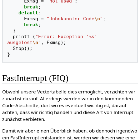
Exmsg
=
"not used"
;
break
;
default
:
Exmsg
=
"Unbekannter Code
\n
"
;
break
;
}
printf
(
"Error: Exception '%s' 
ausgelöst
\n
"
,
Exmsg
);
Stop
();
}
FastInterrupt (FIQ)
Obwohl unsere Vectortabelle dies ermöglicht, verzichten wir
zunächst darauf. Allerdings werden wir in den kommenden
Code-Abschnitte, dort wo es eventuell wichtig ist, darauf
achten, dass wir richtig handeln und diese Art von Interrupt
zunächst verbieten.
Damit wir aber einen Überblick haben, ob dennoch irgendwo
ein FastInterrupt entstanden ist, werden wir diesen wie eine