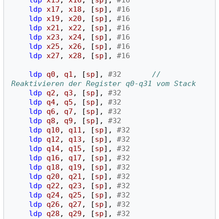
ldp
x17
,
x18
,
[
sp
],
#16
ldp
x19
,
x20
,
[
sp
],
#16
ldp
x21
,
x22
,
[
sp
],
#16
ldp
x23
,
x24
,
[
sp
],
#16
ldp
x25
,
x26
,
[
sp
],
#16
ldp
x27
,
x28
,
[
sp
],
#16
ldp
q0
,
q1
,
[
sp
],
#32
// 
Reaktivieren der Register q0-q31 vom Stack 
ldp
q2
,
q3
,
[
sp
],
#32
ldp
q4
,
q5
,
[
sp
],
#32
ldp
q6
,
q7
,
[
sp
],
#32
ldp
q8
,
q9
,
[
sp
],
#32
ldp
q10
,
q11
,
[
sp
],
#32
ldp
q12
,
q13
,
[
sp
],
#32
ldp
q14
,
q15
,
[
sp
],
#32
ldp
q16
,
q17
,
[
sp
],
#32
ldp
q18
,
q19
,
[
sp
],
#32
ldp
q20
,
q21
,
[
sp
],
#32
ldp
q22
,
q23
,
[
sp
],
#32
ldp
q24
,
q25
,
[
sp
],
#32
ldp
q26
,
q27
,
[
sp
],
#32
ldp
q28
,
q29
,
[
sp
],
#32