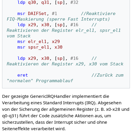
ldp
q30
,
q31
,
[
sp
],
#32
msr
DAIFSet
,
#1
//Reaktiviere 
FIQ-Maskierung (sperre Fast Interrupts)
ldp
x29
,
x30
,
[
sp
],
#16
// 
Reaktivieren der Register elr_el1, spsr_el1 
vom Stack 
msr
elr_el1
,
x29
msr
spsr_el1
,
x30
ldp
x29
,
x30
,
[
sp
],
#16
// 
Reaktivieren der Register x29, x30 vom Stack 
eret
//Zurück zum 
"normalen" Programmablauf
Der gezeigte GenericIRQHandler implementiert die
Verarbeitung eines Standard Interrupts (IRQ). Abgesehen
von der Sicherung der allgemeinen Register (z. B. x0-x28 und
q0-q31) führt der Code zusätzliche Aktionen aus, um
sicherzustellen, dass der Interrupt sicher und ohne
Seiteneffekte verarbeitet wird.