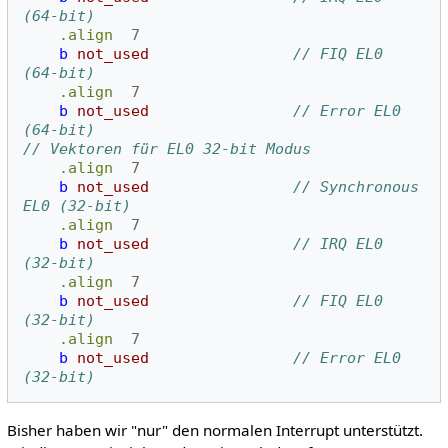
(64-bit)
.align
7
b
not_used
// FIQ EL0 
(64-bit)
.align
7
b
not_used
// Error EL0 
(64-bit)
// Vektoren für EL0 32-bit Modus
.align
7
b
not_used
// Synchronous 
EL0 (32-bit)
.align
7
b
not_used
// IRQ EL0 
(32-bit)
.align
7
b
not_used
// FIQ EL0 
(32-bit)
.align
7
b
not_used
// Error EL0 
(32-bit)
Bisher haben wir "nur" den normalen Interrupt unterstützt.