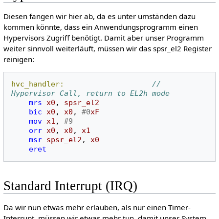
Diesen fangen wir hier ab, da es unter umständen dazu
kommen könnte, dass ein Anwendungsprogramm einen
Hypervisors Zugriff benötigt. Damit aber unser Programm
weiter sinnvoll weiterläuft, müssen wir das spsr_el2 Register
reinigen:
hvc_handler:
// 
Hypervisor Call, return to EL2h mode 
mrs
x0
,
spsr_el2
bic
x0
,
x0
,
#0
xF
mov
x1
,
#9
orr
x0
,
x0
,
x1
msr
spsr_el2
,
x0
eret
Standard Interrupt (IRQ)
Da wir nun etwas mehr erlauben, als nur einen Timer-
Interrupt, müssen wir etwas mehr tun, damit unser System