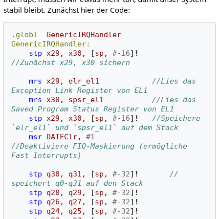
stabil bleibt. Zunächst hier der Code:
.globl
GenericIRQHandler
GenericIRQHandler:
stp
x29
,
x30
,
[
sp
,
#-16
]!
//Zunächst x29, x30 sichern 
mrs
x29
,
elr_el1
//Lies das 
Exception Link Register von EL1 
mrs
x30
,
spsr_el1
//Lies das 
Saved Program Status Register von EL1
stp
x29
,
x30
,
[
sp
,
#-16
]!
//Speichere 
`elr_el1` und `spsr_el1` auf dem Stack
msr
DAIFClr
,
#1
//Deaktiviere FIQ-Maskierung (ermögliche 
Fast Interrupts) 
stp
q30
,
q31
,
[
sp
,
#-32
]!
// 
speichert q0-q31 auf den Stack 
stp
q28
,
q29
,
[
sp
,
#-32
]!
stp
q26
,
q27
,
[
sp
,
#-32
]!
stp
q24
,
q25
,
[
sp
,
#-32
]!