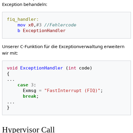
Exception behandeln:
fiq_handler:
mov
x0
,
#3
//Fehlercode
b
ExceptionHandler
Unserer C-Funktion für die Exceptionverwaltung erweitern
wir mit:
void
ExceptionHandler
(
int
code
)
{
...
case
3
:
Exmsg
=
"FastInterrupt (FIQ)"
;
break
;
...
}
Hypervisor Call