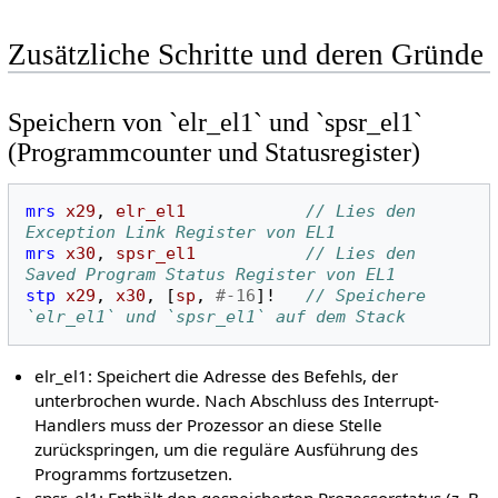
Zusätzliche Schritte und deren Gründe
Speichern von `elr_el1` und `spsr_el1`
(Programmcounter und Statusregister)
mrs
x29
,
elr_el1
// Lies den 
Exception Link Register von EL1
mrs
x30
,
spsr_el1
// Lies den 
Saved Program Status Register von EL1
stp
x29
,
x30
,
[
sp
,
#-16
]!
// Speichere 
`elr_el1` und `spsr_el1` auf dem Stack
elr_el1: Speichert die Adresse des Befehls, der
unterbrochen wurde. Nach Abschluss des Interrupt-
Handlers muss der Prozessor an diese Stelle
zurückspringen, um die reguläre Ausführung des
Programms fortzusetzen.
spsr_el1: Enthält den gespeicherten Prozessorstatus (z. B.