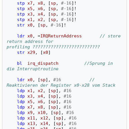
stp
x7
,
x8
,
[
sp
,
#-16
]!
stp
x5
,
x6
,
[
sp
,
#-16
]!
stp
x3
,
x4
,
[
sp
,
#-16
]!
stp
x1
,
x2
,
[
sp
,
#-16
]!
str
x0
,
[
sp
,
#-16
]!
ldr
x0
,
=
IRQReturnAddress
// store 
return address for 
profiling ??????????????????????????
str
x29
,
[
x0
]
bl
irq_dispatch
//Sprung in 
die Interruptroutine
ldr
x0
,
[
sp
],
#16
// 
Reaktivieren der Register x0-x28 vom Stack 
ldp
x1
,
x2
,
[
sp
],
#16
ldp
x3
,
x4
,
[
sp
],
#16
ldp
x5
,
x6
,
[
sp
],
#16
ldp
x7
,
x8
,
[
sp
],
#16
ldp
x9
,
x10
,
[
sp
],
#16
ldp
x11
,
x12
,
[
sp
],
#16
ldp
x13
,
x14
,
[
sp
],
#16
ldp
x15
,
x16
,
[
sp
],
#16