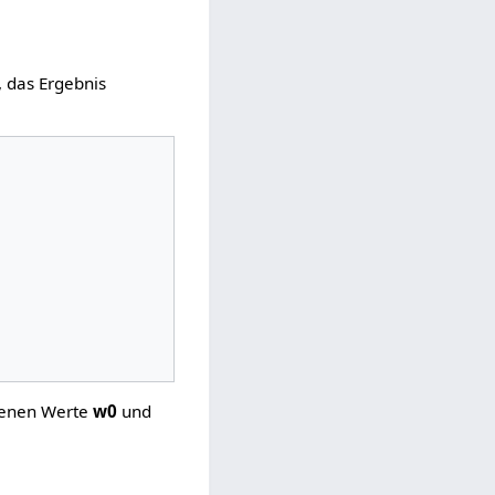
, das Ergebnis
benen Werte
w0
und