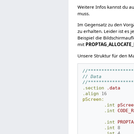
Weitere Infos kannst du a
muss.
Im Gegensatz zu den Vorgä
zu erhalten. Leider ist es
Beispiel die Bildschirmauf
mit
PROPTAG_ALLOCATE_
Unsere Struktur für den Ma
//*****************
// Data
//*****************
.section
.data
.align
16
pScreen:
.int
pScree
.int
CODE_R
.int
PROPTA
.int
8
.int
4