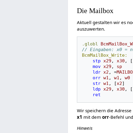
Die Mailbox
Aktuell gestalten wir es 
auszuwerten.
.globl
BcmMailBox_W
// Eingaben: x0 = n
BcmMailBox_Write:
stp
x29
,
x30
,
[
mov
x29
,
sp
ldr
x2
,
=
MAILBO
orr
w1
,
w1
,
w0
str
w1
,
[
x2
]
ldp
x29
,
x30
,
[
ret
Wir speichern die Adresse
x1
mit dem
orr
-Befehl und
Hinweis