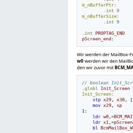
m_nBufferPtr:
.int
0
m_nBufferSize:
.int
0
.int
PROPTAG_END
pScreen_end
:
Wir werden der MailBox-Fun
w0
werden wir den MailBo
den wir zuvor mit
BCM_MA
// boolean Init_Scr
.globl
Init_Screen
Init_Screen:
stp
x29
,
x30
,
[
mov
x29
,
sp
1:
ldr
w0
,
=
BCM_MAI
ldr
x1
,
=
pScreen
bl
BcmMailBox_W