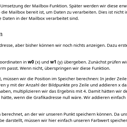
e Umsetzung der Mailbox-Funktion. Später werden wir diese erwe
b die Mailbox bereit ist, um Daten zu verarbeiten. Dies ist nich
e Daten in der Mailbox verarbeitet sind.
n
resse, aber bisher können wir noch nichts anzeigen. Dazu erste
Koordinaten in
w0
(x) und
w1
(y) übergeben. Zunächst prüfen wir
rm passt. Wenn nicht, überspringen wir diese Funktion.
, müssen wir die Position im Speicher berechnen: In jeder Zeil
eren y mit der Anzahl der Bildpunkte pro Zeile und addieren x da
 haben, multiplizieren wir das Ergebnis mit 4. Damit hätten wir 
hätte, wenn die Grafikadresse null wäre. Wir addieren einfach
n berechnet, an der wir unseren Punkt speichern können. Da un
rbe darstellt, müssen wir hier einfach unseren Farbwert speiche