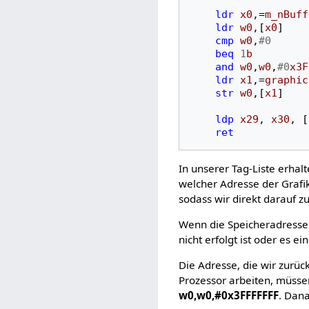
ldr
x0
,
=
m_nBuff
ldr
w0
,[
x0
]
cmp
w0
,
#0
beq
1
b
and
w0
,
w0
,
#0
x3F
ldr
x1
,
=
graphic
str
w0
,[
x1
]
ldp
x29
,
x30
,
[
ret
In unserer Tag-Liste erhal
welcher Adresse der Grafi
sodass wir direkt darauf z
Wenn die Speicheradresse 
nicht erfolgt ist oder es e
Die Adresse, die wir zurüc
Prozessor arbeiten, müsse
w0,w0,#0x3FFFFFFF
. Dan