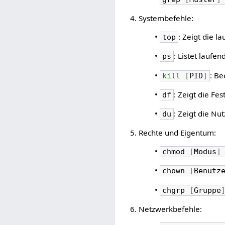
4. Systembefehle:
•
: Zeigt die 
top
•
: Listet laufe
ps
•
: Be
kill
[
PID
]
•
: Zeigt die Fe
df
•
: Zeigt die Nu
du
5. Rechte und Eigentum:
•
chmod
[
Modus
]
•
chown
[
Benutz
•
chgrp
[
Gruppe
6. Netzwerkbefehle: