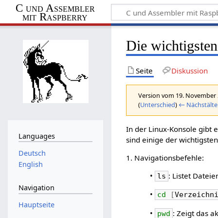
C und Assembler
mit Raspberry
Die wichtigste
Seite
Diskussion
Version vom 19. November 
(
Unterschied
)
← Nächstälte
In der Linux-Konsole gibt e
Languages
sind einige der wichtigst
Deutsch
1. Navigationsbefehle:
English
•
: Listet Datei
ls
Navigation
•
cd
[
Verzeichn
Hauptseite
•
: Zeigt das a
pwd