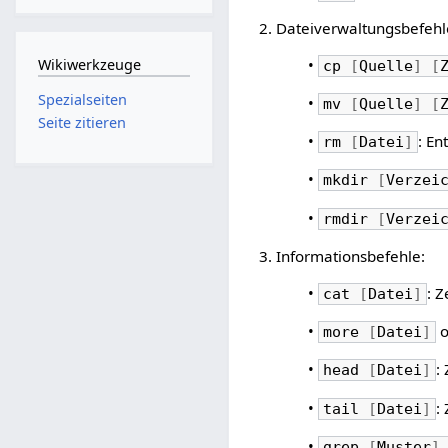
2. Dateiverwaltungsbefehl
•
Wikiwerkzeuge
cp
[
Quelle
]
[
Spezialseiten
•
mv
[
Quelle
]
[
Seite zitieren
•
: En
rm
[
Datei
]
•
mkdir
[
Verzei
•
rmdir
[
Verzei
3. Informationsbefehle:
•
: Z
cat
[
Datei
]
•
o
more
[
Datei
]
•
:
head
[
Datei
]
•
:
tail
[
Datei
]
•
grep
[
Muster
]