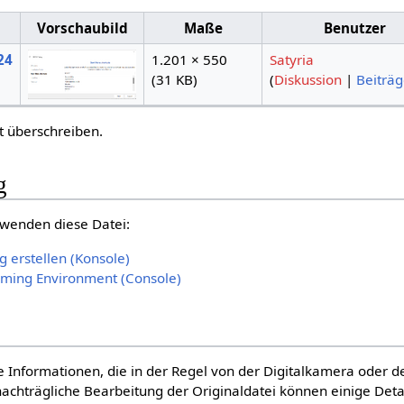
Vorschaubild
Maße
Benutzer
024
1.201 × 550
Satyria
(31 KB)
(
Diskussion
|
Beiträ
t überschreiben.
g
rwenden diese Datei:
erstellen (Konsole)
mming Environment (Console)
re Informationen, die in der Regel von der Digitalkamera oder
chträgliche Bearbeitung der Originaldatei können einige Deta