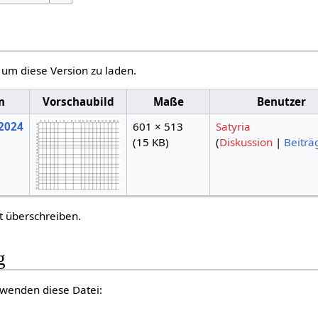
, um diese Version zu laden.
m
Vorschaubild
Maße
Benutzer
 2024
601 × 513
Satyria
(15 KB)
(
Diskussion
|
Beiträ
t überschreiben.
g
rwenden diese Datei: