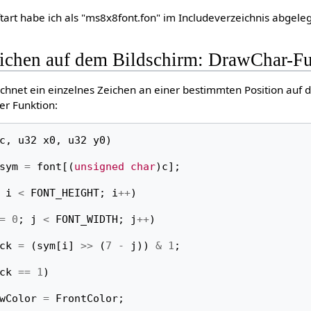
ftart habe ich als "ms8x8font.fon" im Includeverzeichnis abgeleg
ichen auf dem Bildschirm: DrawChar-F
chnet ein einzelnes Zeichen an einer bestimmten Position auf 
er Funktion:
c
,
u32
x0
,
u32
y0
)
sym
=
font
[(
unsigned
char
)
c
];
i
<
FONT_HEIGHT
;
i
++
)
=
0
;
j
<
FONT_WIDTH
;
j
++
)
ck
=
(
sym
[
i
]
>>
(
7
-
j
))
&
1
;
ck
==
1
)
wColor
=
FrontColor
;