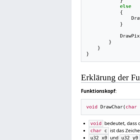
}
else
{
Dra
}
DrawPix
}
}
}
Erklärung der F
Funktionskopf
:
void
DrawChar
(
char
bedeutet, dass d
void
ist das Zeiche
char
c
und
u32
x0
u32
y0