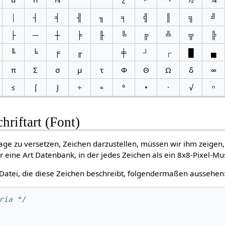
│
┤
╡
╢
╖
╕
╣
║
╗
╝
├
─
┼
╞
╟
╚
╔
╩
╦
╠
╙
╘
╒
╓
╪
┘
┌
█
▄
π
Σ
σ
µ
τ
Φ
Θ
Ω
δ
∞
≤
⌠
⌡
÷
≈
°
•
·
√
ⁿ
chriftart (Font)
ge zu versetzen, Zeichen darzustellen, müssen wir ihm zeigen,
ir eine Art Datenbank, in der jedes Zeichen als ein 8x8-Pixel-Mu
 Datei, die diese Zeichen beschreibt, folgendermaßen aussehen
ria */