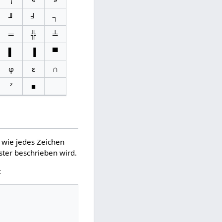
╜
╛
┐
═
╬
╧
▌
▐
▀
φ
ε
∩
²
■
 wie jedes Zeichen
ster beschrieben wird.
: