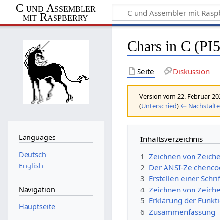
C und Assembler
mit Raspberry
Chars in C (PI5
Seite
Diskussion
Version vom 22. Februar 20
(
Unterschied
)
← Nächstälte
Languages
Inhaltsverzeichnis
Deutsch
1
Zeichnen von Zeiche
English
2
Der ANSI-Zeichenco
3
Erstellen einer Schrif
4
Zeichnen von Zeich
Navigation
5
Erklärung der Funkt
Hauptseite
6
Zusammenfassung