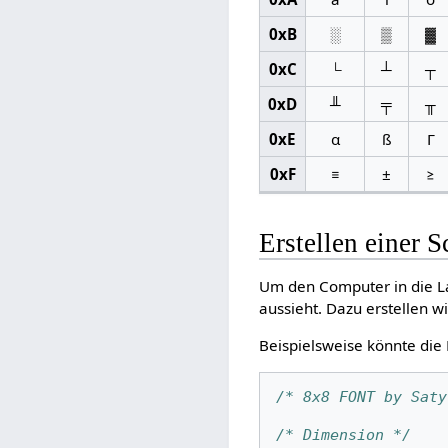
0xB
░
▒
▓
0xC
└
┴
┬
0xD
╨
╤
╥
0xE
α
ß
Γ
0xF
≡
±
≥
Erstellen einer S
Um den Computer in die La
aussieht. Dazu erstellen w
Beispielsweise könnte die
/* 8x8 FONT by Saty
/* Dimension */