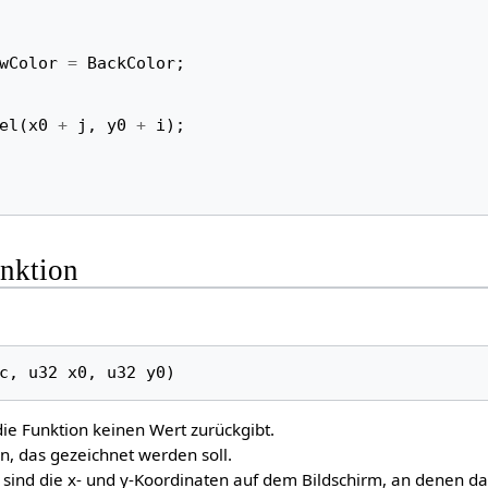
wColor
=
BackColor
;
el
(
x0
+
j
,
y0
+
i
);
unktion
c
,
u32
x0
,
u32
y0
)
ie Funktion keinen Wert zurückgibt.
n, das gezeichnet werden soll.
sind die x- und y-Koordinaten auf dem Bildschirm, an denen d