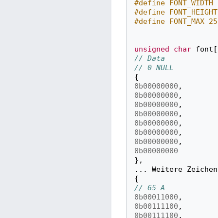
#define FONT_WIDTH 
#define FONT_HEIGHT
#define FONT_MAX 25
unsigned
char
font
[
// Data
// 0 NULL
{
0b00000000
,
0b00000000
,
0b00000000
,
0b00000000
,
0b00000000
,
0b00000000
,
0b00000000
,
0b00000000
},
...
Weitere
Zeichen
{
// 65 A
0b00011000
,
0b00111100
,
0b00111100
,