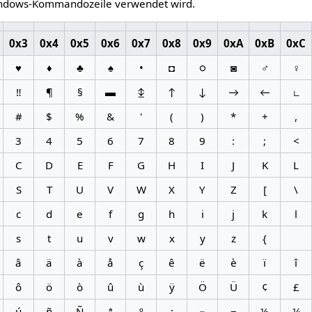
indows-Kommandozeile verwendet wird.
0x3
0x4
0x5
0x6
0x7
0x8
0x9
0xA
0xB
0xC
♥
♦
♣
♠
•
◘
○
◙
♂
♀
‼
¶
§
▬
↨
↑
↓
→
←
∟
#
$
%
&
'
(
)
*
+
,
3
4
5
6
7
8
9
:
;
<
C
D
E
F
G
H
I
J
K
L
S
T
U
V
W
X
Y
Z
[
\
c
d
e
f
g
h
i
j
k
l
s
t
u
v
w
x
y
z
{
â
ä
à
å
ç
ê
ë
è
ï
î
ô
ö
ò
û
ù
ÿ
Ö
Ü
¢
£
ú
ñ
Ñ
ª
º
¿
⌐
¬
½
¼