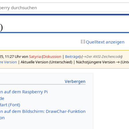
)
Quelltext anzeigen
25, 11:27 Uhr von
Satyria
(
Diskussion
|
Beiträge
)
(
→‎Der ANSI-Zeichencode
)
re Version
| Aktuelle Version (Unterschied) | Nächstjüngere Version → (Unt
n auf dem Raspberry Pi
de
tart (Font)
en auf dem Bildschirm: DrawChar-Funktion
ion