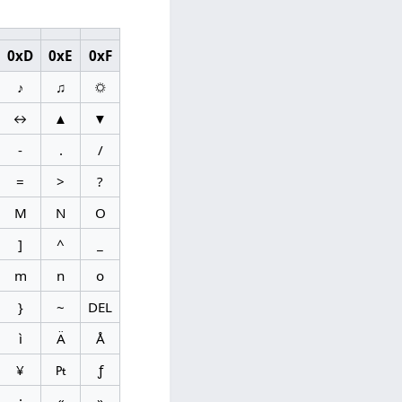
0xD
0xE
0xF
♪
♫
☼
↔
▲
▼
-
.
/
=
>
?
M
N
O
]
^
_
m
n
o
}
~
DEL
ì
Ä
Å
¥
₧
ƒ
¡
«
»