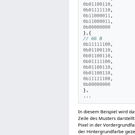
0b01100110
,
0b01111110
,
0b11000011
,
0b11000011
,
0b00000000
},{
// 66 B
0b11111100
,
0b01100110
,
0b01100110
,
0b01111100
,
0b01100110
,
0b01100110
,
0b11111100
,
0b00000000
},
...
In diesem Beispiel wird da
Zeile des Musters darstellt
Pixel in der Vordergrundfa
der Hintergrundfarbe geze