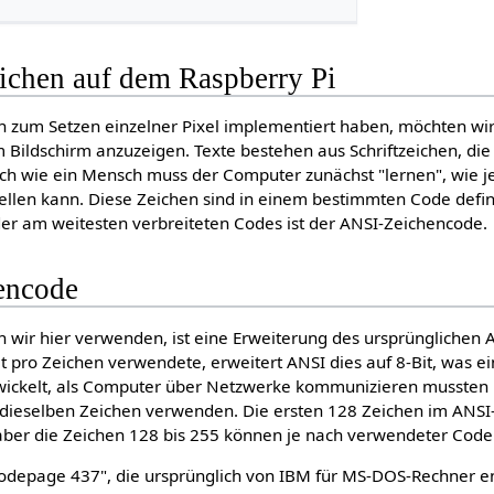
ichen auf dem Raspberry Pi
n zum Setzen einzelner Pixel implementiert haben, möchten w
m Bildschirm anzuzeigen. Texte bestehen aus Schriftzeichen, di
ich wie ein Mensch muss der Computer zunächst "lernen", wie j
tellen kann. Diese Zeichen sind in einem bestimmten Code defin
der am weitesten verbreiteten Codes ist der ANSI-Zeichencode.
encode
 wir hier verwenden, ist eine Erweiterung des ursprünglichen
it pro Zeichen verwendete, erweitert ANSI dies auf 8-Bit, was e
ickelt, als Computer über Netzwerke kommunizieren mussten u
n dieselben Zeichen verwenden. Die ersten 128 Zeichen im ANS
ber die Zeichen 128 bis 255 können je nach verwendeter Code
odepage 437", die ursprünglich von IBM für MS-DOS-Rechner e