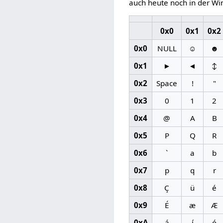
auch heute noch in der W
0x0
0x1
0x2
0x0
NULL
☺
☻
0x1
►
◄
↕
0x2
Space
!
"
0x3
0
1
2
0x4
@
A
B
0x5
P
Q
R
0x6
`
a
b
0x7
p
q
r
0x8
Ç
ü
é
0x9
É
æ
Æ
0xA
á
í
ó