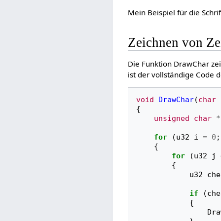
Mein Beispiel für die Schri
Zeichnen von Ze
Die Funktion DrawChar zei
ist der vollständige Code d
void
DrawChar
(
char
{
unsigned
char
*
for
(
u32
i
=
0
;
{
for
(
u32
j
{
u32
che
if
(
che
{
Dra