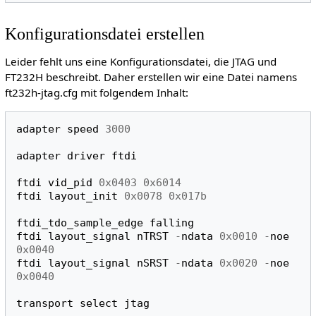
Konfigurationsdatei erstellen
Leider fehlt uns eine Konfigurationsdatei, die JTAG und
FT232H beschreibt. Daher erstellen wir eine Datei namens
ft232h-jtag.cfg mit folgendem Inhalt:
adapter
speed
3000
adapter
driver
ftdi
ftdi
vid_pid
0x0403
0x6014
ftdi
layout_init
0x0078
0x017b
ftdi_tdo_sample_edge
falling
ftdi
layout_signal
nTRST
-
ndata
0x0010
-
noe
0x0040
ftdi
layout_signal
nSRST
-
ndata
0x0020
-
noe
0x0040
transport
select
jtag