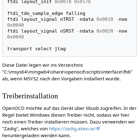
ftdi
layout_init
0x0078
0x017b
ftdi_tdo_sample_edge
falling
ftdi
layout_signal
nTRST
-
ndata
0x0010
-
noe
0x0040
ftdi
layout_signal
nSRST
-
ndata
0x0020
-
noe
0x0040
transport
select
jtag
Diese Datei legen wir ins Verzeichnis
"C:\msys64\mingw64\share\openocd\scripts\interface\ftdi"
ab, wenn MSYS2 nach den Vorgaben installiert wurde.
Treiberinstallation
OpenOCD möchte auf das Gerät über libusb zugreifen. In der
Regel bietet Windows diesen Treiber nicht, sodass wir hier
noch einen Treiber installieren müssen. Dazu verwenden wir
"Zadig", welches von
https://zadig.akeo.ie/
heruntergeladen werden kann.