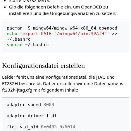
Starte MSYS2 MSYS.
Gib die folgenden Befehle ein, um OpenOCD zu
installieren und die Umgebungsvariablen zu setzen:
pacman
-S
echo
'export PATH="/mingw64/bin:$PATH"'
>>
source
Konfigurationsdatei erstellen
Leider fehlt uns eine Konfigurationsdatei, die JTAG und
FT232H beschreibt. Daher erstellen wir eine Datei namens
ft232h-jtag.cfg mit folgendem Inhalt:
adapter
speed
3000
adapter
driver
ftdi
ftdi
vid_pid
0x0403
0x6014