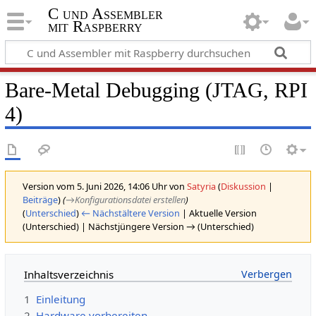
C und Assembler
mit Raspberry
Bare-Metal Debugging (JTAG, RPI
4)
Version vom 5. Juni 2026, 14:06 Uhr von
Satyria
(
Diskussion
|
Beiträge
)
(
→‎Konfigurationsdatei erstellen
)
(
Unterschied
)
← Nächstältere Version
| Aktuelle Version
(Unterschied) | Nächstjüngere Version → (Unterschied)
Inhaltsverzeichnis
1
Einleitung
2
Hardware vorbereiten