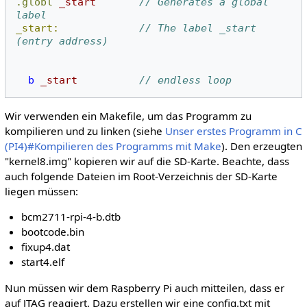
.globl
_start
// Generates a global 
label
_start:
// The label _start 
(entry address)
b
_start
// endless loop
Wir verwenden ein Makefile, um das Programm zu
kompilieren und zu linken (siehe
Unser erstes Programm in C
(PI4)#Kompilieren des Programms mit Make
). Den erzeugten
"kernel8.img" kopieren wir auf die SD-Karte. Beachte, dass
auch folgende Dateien im Root-Verzeichnis der SD-Karte
liegen müssen:
bcm2711-rpi-4-b.dtb
bootcode.bin
fixup4.dat
start4.elf
Nun müssen wir dem Raspberry Pi auch mitteilen, dass er
auf JTAG reagiert. Dazu erstellen wir eine config.txt mit