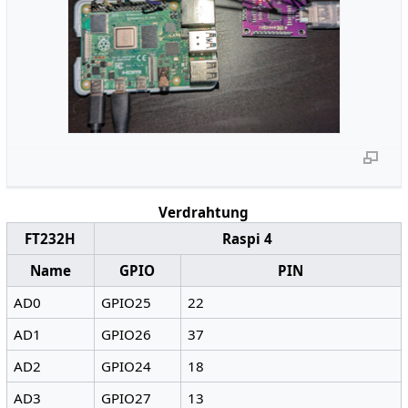
Verdrahtung
FT232H
Raspi 4
Name
GPIO
PIN
AD0
GPIO25
22
AD1
GPIO26
37
AD2
GPIO24
18
AD3
GPIO27
13